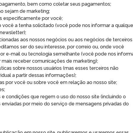
de pagamento, bem como coletar seus pagamentos;
o sejam de marketing;
das especificamente por você;
o você a tenha solicitado (você pode nos informar a qualque
newsletter);
cionadas aos nossos negócios ou aos negócios de terceiros
itamos ser do seu interesse, por correio ou, onde você
or e-mail ou tecnologia semelhante (você pode nos inform
r mais receber comunicações de marketing);
sticas sobre nossos usuários (mas esses terceiros não
idual a partir dessas informações);
as por você ou sobre você em relação ao nosso site;
es;
 e condições que regem o uso do nosso site (incluindo o
enviadas por meio do serviço de mensagens privadas do
publicação em nosso site, publicaremos e usaremos essas