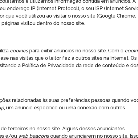
 coletamos e utilizamos informação contida em anúncios. A
u endereço IP (Internet Protocol), o seu ISP (Internet Servi
or que você utilizou ao visitar o nosso site (Google Chrome,
 páginas visitou dentro do nosso site.
iliza
cookies
para exibir anúncios no nosso site. Com o
cooki
 nas visitas que o leitor fez a outros sites na Internet. Os
itando a Política de Privacidade da rede de conteúdo e do
ções relacionadas às suas preferências pessoas quando vo
up
, um anúncio específico ou uma conexão com outros
de terceiros no nosso site. Alguns desses anunciantes
es
e/ou
web beacons
quando anunciarem no nosso site. Iss