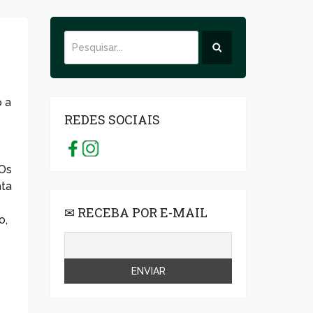
o a
REDES SOCIAIS
 Os
ata
✉ RECEBA POR E-MAIL
o,