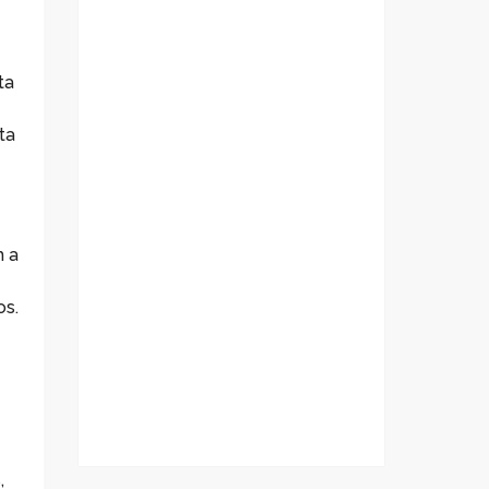
ta
ta
m a
os.
,