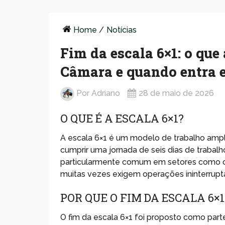
Home
/
Notícias
Fim da escala 6×1: o qu
Câmara e quando entra 
Por
Adriano
28 de maio de 2026
O QUE É A ESCALA 6×1?
A escala 6×1 é um modelo de trabalho ampl
cumprir uma jornada de seis dias de trabalh
particularmente comum em setores como os
muitas vezes exigem operações ininterrupt
POR QUE O FIM DA ESCALA 6×1
O fim da escala 6×1 foi proposto como par