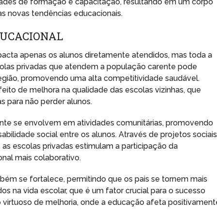
dades de formação e capacitação, resultando em um corpo
s novas tendências educacionais.
DUCACIONAL
acta apenas os alunos diretamente atendidos, mas toda a
colas privadas que atendem a população carente pode
região, promovendo uma alta competitividade saudável.
eito de melhora na qualidade das escolas vizinhas, que
s para não perder alunos.
mente se envolvem em atividades comunitárias, promovendo
ilidade social entre os alunos. Através de projetos sociais
, as escolas privadas estimulam a participação da
al mais colaborativo.
ambém se fortalece, permitindo que os pais se tornem mais
os na vida escolar, que é um fator crucial para o sucesso
o virtuoso de melhoria, onde a educação afeta positivament