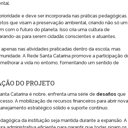
ntal.
rioridade e deve ser incorporada nas práticas pedagógicas.
ojetos que visam a preservação ambiental, criando não só um
om o futuro do planeta. Isso cria uma cultura de
arando-as para serem cidadãs conscientes e atuantes.
 apenas nas atividades praticadas dentro da escola, mas
munidade. A Rede Santa Catarina promove a participação d
melhorar a vida no entorno, fomentando um sentido de
AÇÃO DO PROJETO
nta Catarina é nobre, enfrenta uma série de
desafios
que
cesso. A mobilização de recursos financeiros para abrir nov
anejamento estratégico sólido e suporte contínuo.
edagógica da instituição seja mantida durante a expansão. A
ra administrativa eficiente para garantir que todas sigam os