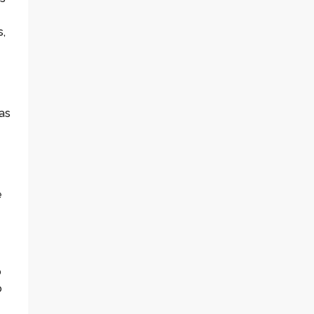
s,
as
e
o
o