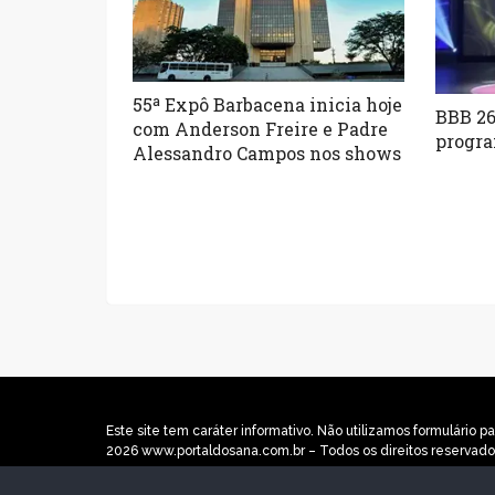
55ª Expô Barbacena inicia hoje
BBB 26
com Anderson Freire e Padre
progra
Alessandro Campos nos shows
Este site tem caráter informativo. Não utilizamos formulári
2026 www.portaldosana.com.br – Todos os direitos reservado