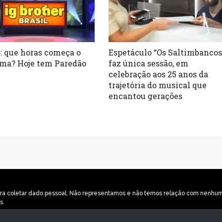
: que horas começa o
Espetáculo “Os Saltimbancos
ma? Hoje tem Paredão
faz única sessão, em
celebração aos 25 anos da
trajetória do musical que
encantou gerações
o para coletar dado pessoal. Não representamos e não temos relação com nenh
s.