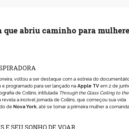
ra que abriu caminho para mulher
NSPIRADORA
ioneira, voltou a ser destaque com a estreia do documentári
an e programado para ser lançado na
Apple TV
em 2 de junh
rafia de Collins, intitulada
Through the Glass Ceiling to the
a revela a incrível jornada de Collins, que começou sua vida
ado de
Nova York
, até se tornar a primeira mulher a comanda
NS E SEU SONHO DE VOAR