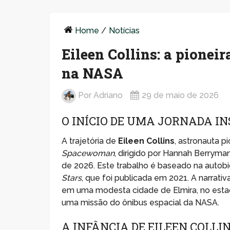
Home
/
Notícias
Eileen Collins: a pionei
na NASA
Por
Adriano
29 de maio de 2026
O INÍCIO DE UMA JORNADA I
A trajetória de
Eileen Collins
, astronauta p
Spacewoman
, dirigido por Hannah Berrym
de 2026. Este trabalho é baseado na autobiog
Stars
, que foi publicada em 2021. A narrativ
em uma modesta cidade de Elmira, no est
uma missão do ônibus espacial da NASA.
A INFÂNCIA DE EILEEN COLLI