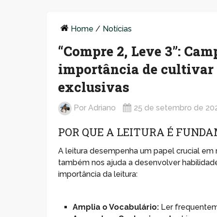
Home
/
Notícias
“Compre 2, Leve 3”: Camp
importância de cultivar 
exclusivas
Por
Adriano
25 de setembro de 20
POR QUE A LEITURA É FUND
A leitura desempenha um papel crucial em 
também nos ajuda a desenvolver habilidade
importância da leitura:
Amplia o Vocabulário:
Ler frequentem