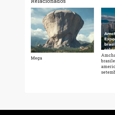
Relacionados
Amcha
Mega
brasil
americ
setem