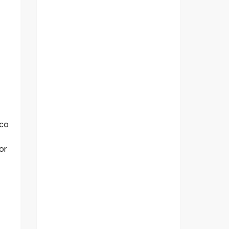
ico
or