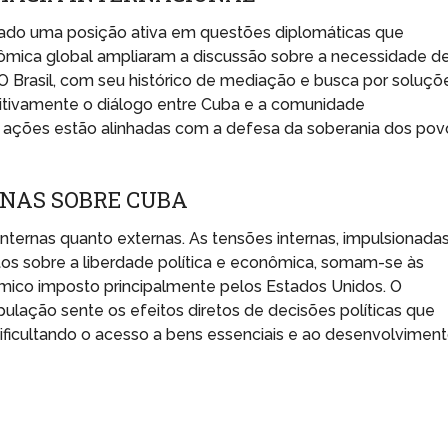
scado uma posição ativa em questões diplomáticas que
ômica global ampliaram a discussão sobre a necessidade d
 O Brasil, com seu histórico de mediação e busca por soluçõ
ositivamente o diálogo entre Cuba e a comunidade
as ações estão alinhadas com a defesa da soberania dos pov
RNAS SOBRE CUBA
nternas quanto externas. As tensões internas, impulsionada
tos sobre a liberdade política e econômica, somam-se às
mico imposto principalmente pelos Estados Unidos. O
pulação sente os efeitos diretos de decisões políticas que
ificultando o acesso a bens essenciais e ao desenvolvimen