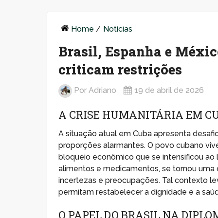
Home
/
Notícias
Brasil, Espanha e Méxi
criticam restrições
Por
Adriano
19 de abril de 2026
A CRISE HUMANITÁRIA EM C
A situação atual em Cuba apresenta desafios 
proporções alarmantes. O povo cubano vive
bloqueio econômico que se intensificou ao
alimentos e medicamentos, se tornou uma 
incertezas e preocupações. Tal contexto l
permitam restabelecer a dignidade e a saú
O PAPEL DO BRASIL NA DIPL