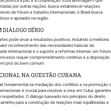
ue prioriza a paz e a cooperação. Essa abordagem, que
otadas por outras nações, busca estabelecer relações
avés de fóruns e tratados internacionais, o Brasil busca
itoso e apoiador na região.
M DIÁLOGO SÉRIO
tes pode levar a resultados positivos, incluindo a melhoria
aior reconhecimento das necessidades básicas da
e internacional e o suporte a reformas internas, um futur
 processo requer comprometimento contínuo e a disposição
r em prol do bem comum.
NACIONAL NA QUESTÃO CUBANA
pel fundamental na mediação dos conflitos e na promoção 
rnacionais é crucial para resolver a crise em Cuba, garantin
respeitados. O diálogo baseado nos princípios do direito
caminho para a construção de relações mais equilibradas e