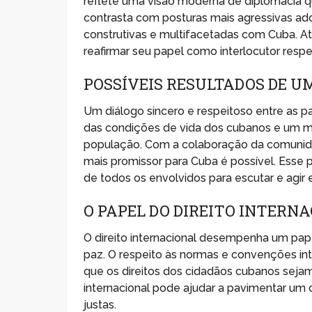
reflete uma visão moderna de diplomacia q
contrasta com posturas mais agressivas ad
construtivas e multifacetadas com Cuba. Atr
reafirmar seu papel como interlocutor respe
POSSÍVEIS RESULTADOS DE U
Um diálogo sincero e respeitoso entre as par
das condições de vida dos cubanos e um m
população. Com a colaboração da comunidad
mais promissor para Cuba é possível. Esse
de todos os envolvidos para escutar e agi
O PAPEL DO DIREITO INTER
O direito internacional desempenha um pa
paz. O respeito às normas e convenções inte
que os direitos dos cidadãos cubanos sejam 
internacional pode ajudar a pavimentar um 
justas.