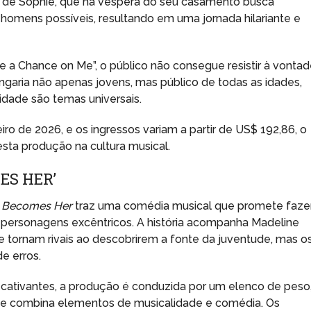
o de Sophie, que na véspera do seu casamento busca
s homens possíveis, resultando em uma jornada hilariante e
a Chance on Me”, o público não consegue resistir à vonta
ngaria não apenas jovens, mas público de todas as idades,
idade são temas universais.
iro de 2026, e os ingressos variam a partir de US$ 192,86, o
esta produção na cultura musical.
ES HER’
 Becomes Her
traz uma comédia musical que promete faze
e personagens excêntricos. A história acompanha Madeline
 tornam rivais ao descobrirem a fonte da juventude, mas o
e erros.
cativantes, a produção é conduzida por um elenco de peso
ue combina elementos de musicalidade e comédia. Os