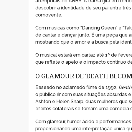
atemporais do ABBA. A trama gira em torn
descobrir a identidade de seu pai entre trê
comovente.
Com músicas como “Dancing Queen” e “Take 
de cantar e dançar junto. É uma peça que a
mostrando que o amor e a busca pela ident
O musical estará em cartaz até 1º de fevere
que reflete o apelo e o impacto contínuo d
O GLAMOUR DE ‘DEATH BECOM
Baseado no aclamado filme de 1992,
Death
o público rir com suas situações absurdas 
Ashton e Helen Sharp, duas mulheres que se
efeitos colaterais se tornam uma comédia d
Com glamour, humor ácido e performances 
proporcionando uma interpretação única q