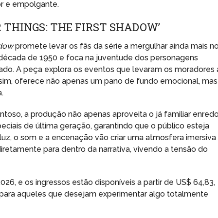
or e empolgante.
R THINGS: THE FIRST SHADOW’
adow
promete levar os fãs da série a mergulhar ainda mais n
na década de 1950 e foca na juventude dos personagens
ado. A peça explora os eventos que levaram os moradores 
assim, oferece não apenas um pano de fundo emocional, mas
.
toso, a produção não apenas aproveita o já familiar enred
eciais de última geração, garantindo que o público esteja
a luz, o som e a encenação vão criar uma atmosfera imersiva
retamente para dentro da narrativa, vivendo a tensão do
6, e os ingressos estão disponíveis a partir de US$ 64,83,
 para aqueles que desejam experimentar algo totalmente