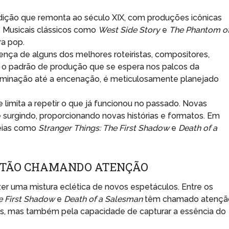
ição que remonta ao século XIX, com produções icônicas
l. Musicais clássicos como
West Side Story
e
The Phantom o
ra pop.
nça de alguns dos melhores roteiristas, compositores,
 o padrão de produção que se espera nos palcos da
luminação até a encenação, é meticulosamente planejado
limita a repetir o que já funcionou no passado. Novas
urgindo, proporcionando novas histórias e formatos. Em
reias como
Stranger Things: The First Shadow
e
Death of a
ESTÃO CHAMANDO ATENÇÃO
er uma mistura eclética de novos espetáculos. Entre os
e First Shadow
e
Death of a Salesman
têm chamado atençã
s, mas também pela capacidade de capturar a essência do